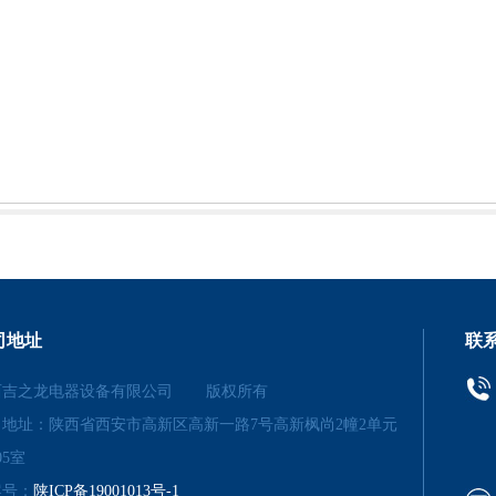
司地址
联
西吉之龙电器设备有限公司
版权所有
司地址：陕西省西安市高新区高新一路7号高新枫尚2幢2单元
05室
案号：
陕ICP备19001013号-1