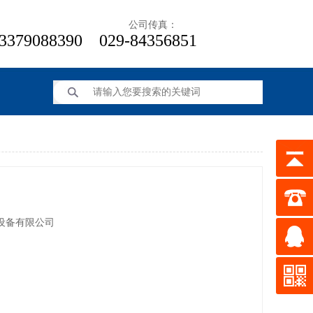
线： 公司传真：
3379088390 029-84356851
设备有限公司