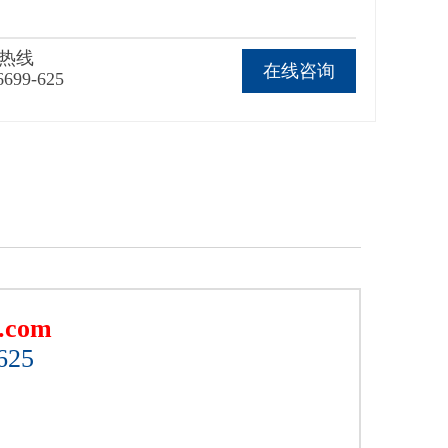
热线
在线咨询
6699-625
.com
625