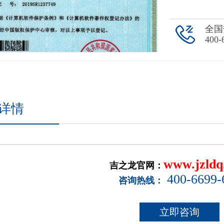
全国
400-
详情
www.jzldq
吉之龙官网：
400-6699-
咨询热线：
立即咨询