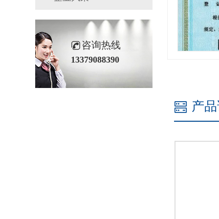
咨询热线
13379088390
产品